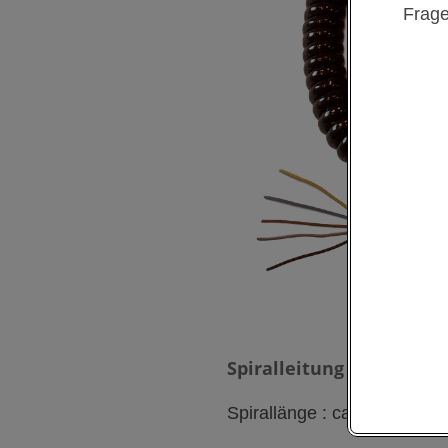
Frage
Spiralleitung
3 adrig, 3 x
Spirallänge : ca. 100 cm –