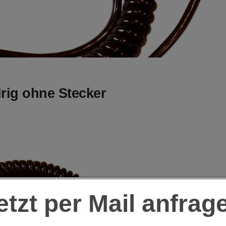
drig ohne Stecker
etzt per Mail anfrag