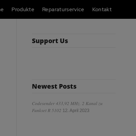
me
Produkte
Reparaturservice
Kontakt
Support Us
Newest Posts
Codesender 433,92 MHz. 2 Kanal zu
Funkset R 5102
12. April 2023