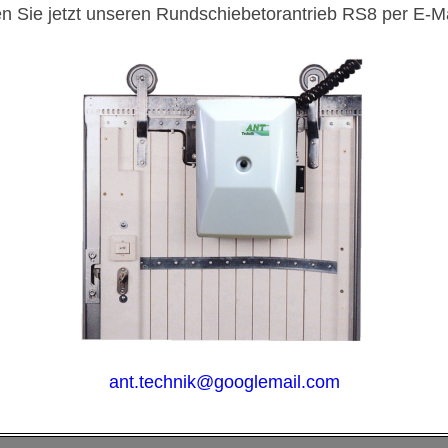
n Sie jetzt unseren Rundschiebetorantrieb RS8 per E-Ma
 0,75 mit Schutzleiter ge/gr. Durchm. ca.25 mm
ant.technik@googlemail.com
 ausziehbar bis ca. 600 cm. Enden ca. 25 cm.